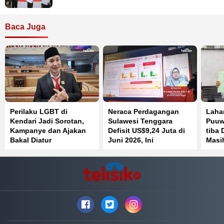
Baca Juga
Perilaku LGBT di
Neraca Perdagangan
Laha
Kendari Jadi Sorotan,
Sulawesi Tenggara
Puuw
Kampanye dan Ajakan
Defisit US$9,24 Juta di
tiba 
Bakal Diatur
Juni 2026, Ini
Masih
Penyebabnya