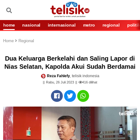
home
nasional
internasional
metro
regional
politi
Home
Regional
Dua Keluarga Berkelahi dan Saling Lapor di
Nias Selatan, Kapolda Akui Sudah Berdamai
Reza Fahlefy
, telisik indonesia
Rabu, 26 Juli 2023
416
dilihat