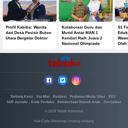
Profil Kabiba: Wanita
Kolaborasi Guru dan
S1 F
dari Desa Pesisir Buton
Murid Antar MAN 1
Eduk
Utara Bergelar Doktor
Kendari Raih Juara 2
Wawo
Nasional Olimpiade
Olah
Bahasa Inggris
Perk
Kese
|
|
|
|
|
Tentang Kami
Visi Misi
Redaksi
Pedoman Media Siber
KEJ
|
|
|
SOP Jurnalis
Kode Perilaku
Pemberitaan Ramah Anak
Disclaimer
© 2019 Telisik Indonesia
Hak Cipta Dilindungi Undang-Undang