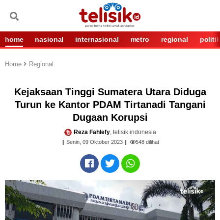
home
nasional
internasional
metro
regional
politi
Home
Regional
Kejaksaan Tinggi Sumatera Utara Diduga
Turun ke Kantor PDAM Tirtanadi Tangani
Dugaan Korupsi
Reza Fahlefy
, telisik indonesia
Senin, 09 Oktober 2023
548
dilihat