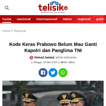
home
nasional
internasional
metro
regional
politi
Home
Nasional
Kode Keras Prabowo Belum Mau Ganti
Kapolri dan Panglima TNI
Ahmad Jaelani
, telisik indonesia
Minggu, 04 Mei 2025
461
dilihat