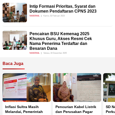
Intip Formasi Prioritas, Syarat dan
Dokumen Pendaftaran CPNS 2023
NASIONAL
Kamis, 02 Februari 2023
Pencairan BSU Kemenag 2025
Khusus Guru, Akses Resmi Cek
Nama Penerima Terdaftar dan
Besaran Dana
NASIONAL
Selasa, 16 Desember 2025
Baca Juga
Inflasi Sultra Masih
Pencurian Kabel Listrik
SD Ne
Melandai, Pemerintah
dan Perusakan Pagar
Perku