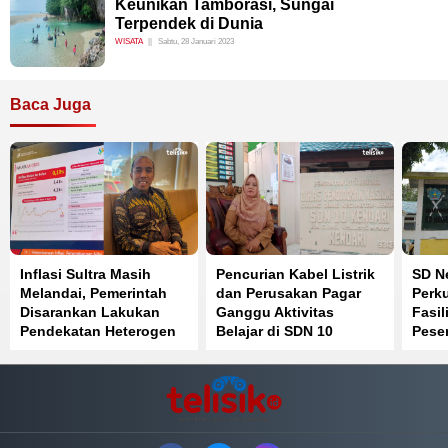
Keunikan Tamborasi, Sungai
Terpendek di Dunia
WISATA
Sabtu, 28 Januari 2023
Baca Juga
Inflasi Sultra Masih
Pencurian Kabel Listrik
SD Ne
Melandai, Pemerintah
dan Perusakan Pagar
Perku
Disarankan Lakukan
Ganggu Aktivitas
Fasil
Pendekatan Heterogen
Belajar di SDN 10
Peser
Kendari
Sain