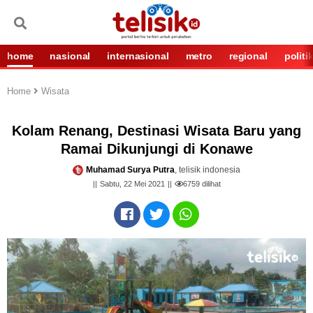
home
nasional
internasional
metro
regional
politi
Home
Wisata
Kolam Renang, Destinasi Wisata Baru yang
Ramai Dikunjungi di Konawe
Muhamad Surya Putra
, telisik indonesia
Sabtu, 22 Mei 2021
6759
dilihat