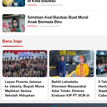
di Kota Baubau
REGIONAL
Selasa, 26 Desember 2023
Seniman Asal Baubau Buat Mural
Anak Bermata Biru
REGIONAL
Jumat, 27 Agustus 2021
Baca Juga
Lepas Peserta Jamnas
Bahlil Lahadalia
6 Ta
ke Jakarta, Bupati Muna
Disomasi Masyarakat
Hari
Wajibkan Semua
Adat Tolaki, Diminta
Siap
Sekolah Hidupkan
Evaluasi IUP PT SCM di
Caba
Kembali Pramuka
Routa Konawe
Sula