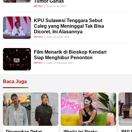
Tumor Ganas
METRO
Rabu, 31 Juli 2024
KPU Sulawesi Tenggara Sebut
Caleg yang Meninggal Tak Bisa
Dicoret, Ini Alasannya
METRO
Rabu, 10 Januari 2024
Film Menarik di Bioskop Kendari
Siap Menghibur Penonton
METRO
Sabtu, 14 Desember 2024
Baca Juga
Dirumorkan Dekat
Wanita Ini Ngaku
PAD 