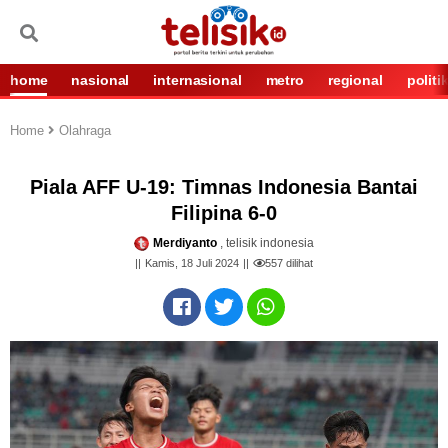
home
nasional
internasional
metro
regional
politi
Home
Olahraga
Piala AFF U-19: Timnas Indonesia Bantai
Filipina 6-0
Merdiyanto
, telisik indonesia
Kamis, 18 Juli 2024
557
dilihat