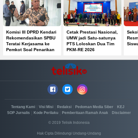
Komisi III DPRD Kendari
Cetak Prestasi Nasional,
Seko
Rekomendasikan SPBU
UMW jadi Satu-satunya
Resmi
Teratai Kerjasama ke
PTS Loloskan Dua Tim
Sisw
Pemkot Soal Penarikan
PKM-RE 2026
Parkir
|
|
|
|
|
Tentang Kami
Visi Misi
Redaksi
Pedoman Media Siber
KEJ
|
|
|
SOP Jurnalis
Kode Perilaku
Pemberitaan Ramah Anak
Disclaimer
© 2019 Telisik Indonesia
Hak Cipta Dilindungi Undang-Undang