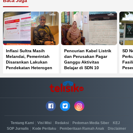
Baca Juga
Inflasi Sultra Masih
Pencurian Kabel Listrik
SD Ne
Melandai, Pemerintah
dan Perusakan Pagar
Perku
Disarankan Lakukan
Ganggu Aktivitas
Fasil
Pendekatan Heterogen
Belajar di SDN 10
Peser
Kendari
Sain
|
|
|
|
|
Tentang Kami
Visi Misi
Redaksi
Pedoman Media Siber
KEJ
|
|
|
SOP Jurnalis
Kode Perilaku
Pemberitaan Ramah Anak
Disclaimer