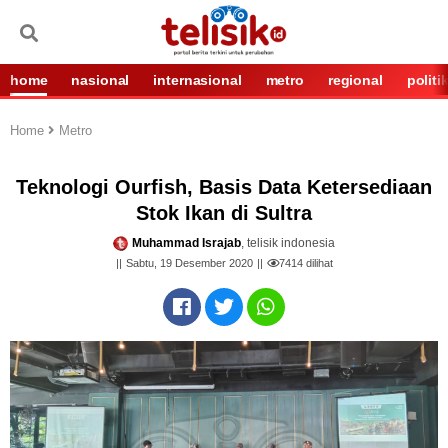
home
nasional
internasional
metro
regional
politi
Home
Metro
Teknologi Ourfish, Basis Data Ketersediaan
Stok Ikan di Sultra
Muhammad Israjab
, telisik indonesia
Sabtu, 19 Desember 2020
7414
dilihat