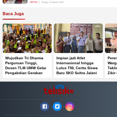
METRO
Minggu, 13 Agustus 2023
Baca Juga
Wujudkan Tri Dharma
Impian jadi Atlet
Perer
Perguruan Tinggi,
Internasional hingga
Warga
Dosen TLM UMW Gelar
Lulus TNI, Cerita Siswa
Takl
Pengabdian Gerakan
Baru SKO Sultra Jalani
Zikir
Lawan Cacing di SDN 1
Latihan Ketat
Kend
Muara Sampara