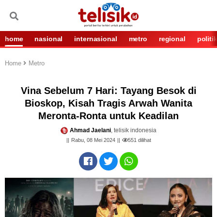
home
nasional
internasional
metro
regional
politi
Home
Metro
Vina Sebelum 7 Hari: Tayang Besok di
Bioskop, Kisah Tragis Arwah Wanita
Meronta-Ronta untuk Keadilan
Ahmad Jaelani
, telisik indonesia
Rabu, 08 Mei 2024
551
dilihat