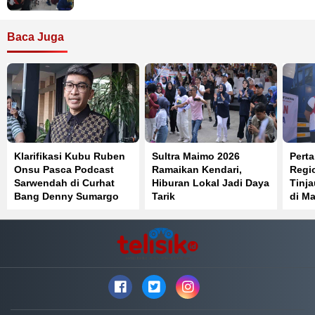
Baca Juga
Klarifikasi Kubu Ruben
Sultra Maimo 2026
Perta
Onsu Pasca Podcast
Ramaikan Kendari,
Regi
Sarwendah di Curhat
Hiburan Lokal Jadi Daya
Tinj
Bang Denny Sumargo
Tarik
di Ma
Distr
Berja