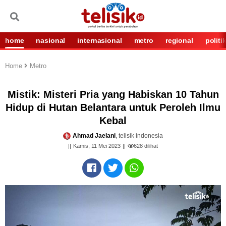
home
nasional
internasional
metro
regional
politi
Home
Metro
Mistik: Misteri Pria yang Habiskan 10 Tahun
Hidup di Hutan Belantara untuk Peroleh Ilmu
Kebal
Ahmad Jaelani
, telisik indonesia
Kamis, 11 Mei 2023
628
dilihat