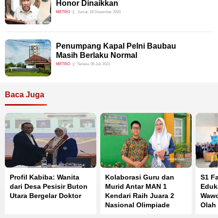
Honor Dinaikkan
METRO
Jumat, 18 Desember 2020
Penumpang Kapal Pelni Baubau
Masih Berlaku Normal
METRO
Selasa, 06 Juli 2021
Baca Juga
Profil Kabiba: Wanita
Kolaborasi Guru dan
S1 F
dari Desa Pesisir Buton
Murid Antar MAN 1
Eduk
Utara Bergelar Doktor
Kendari Raih Juara 2
Wawo
Nasional Olimpiade
Olah
Bahasa Inggris
Perk