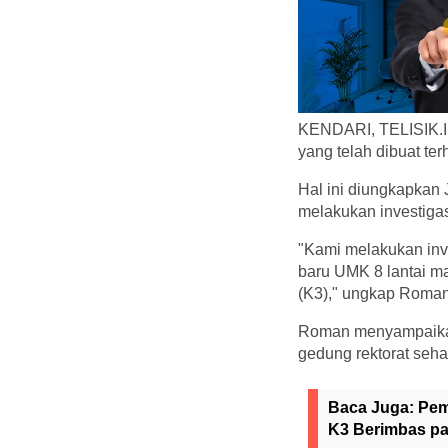
KENDARI, TELISIK.ID
yang telah dibuat t
Hal ini diungkapkan
melakukan investiga
"Kami melakukan inv
baru UMK 8 lantai m
(K3)," ungkap Roman
Roman menyampaikan
gedung rektorat seh
Baca Juga:
Pem
K3 Berimbas p