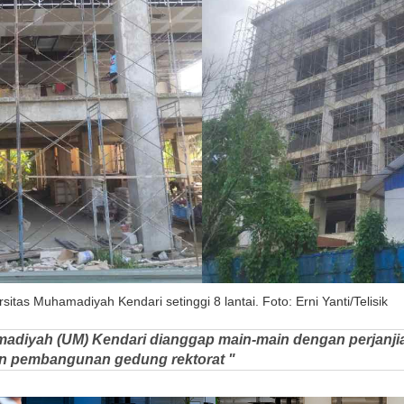
itas Muhamadiyah Kendari setinggi 8 lantai. Foto: Erni Yanti/Telisik
madiyah (UM) Kendari dianggap main-main dengan perjanjia
an pembangunan gedung rektorat "