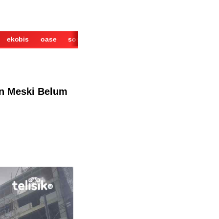
ekobis
oase
sosok
cerita
derita
wisata
kuliner
n Meski Belum