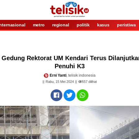
internasional
metro
regional
politik
kasus
peristiwa
Gedung Rektorat UM Kendari Terus Dilanjutka
Penuhi K3
Erni Yanti
, telisik indonesia
Rabu, 15 Mei 2024
557
dilihat