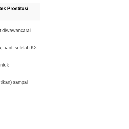
ek Prostitusi
t diwawancarai
, nanti setelah K3
untuk
ntikan) sampai