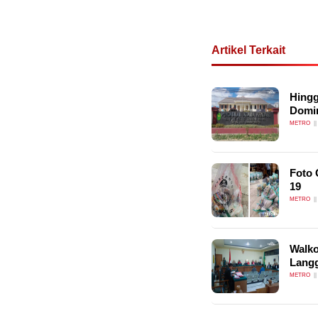
Artikel Terkait
Hingg
Domi
METRO
Foto 
19
METRO
Walko
Langg
METRO