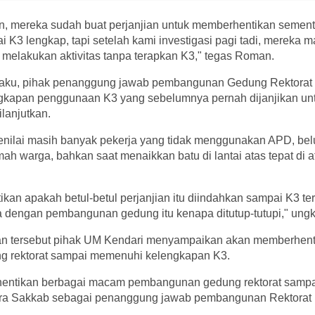
n, mereka sudah buat perjanjian untuk memberhentikan sement
K3 lengkap, tapi setelah kami investigasi pagi tadi, mereka 
 melakukan aktivitas tanpa terapkan K3," tegas Roman.
engaku, pihak penanggung jawab pembangunan Gedung Rektora
engkapan penggunaan K3 yang sebelumnya pernah dijanjikan unt
lanjutkan.
enilai masih banyak pekerja yang tidak menggunakan APD, bel
h warga, bahkan saat menaikkan batu di lantai atas tepat di 
an apakah betul-betul perjanjian itu diindahkan sampai K3 ter
pa dengan pembangunan gedung itu kenapa ditutup-tutupi," un
ian tersebut pihak UM Kendari menyampaikan akan memberhen
 rektorat sampai memenuhi kelengkapan K3.
entikan berbagai macam pembangunan gedung rektorat sampa
hora Sakkab sebagai penanggung jawab pembangunan Rektorat