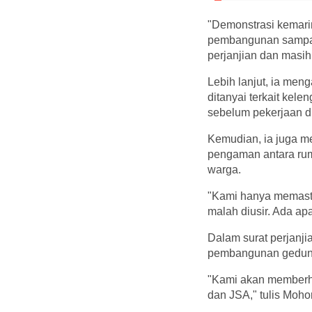
"Demonstrasi kemari
pembangunan sampai 
perjanjian dan masih
Lebih lanjut, ia m
ditanyai terkait kel
sebelum pekerjaan di
Kemudian, ia juga m
pengaman antara ruma
warga.
"Kami hanya memastik
malah diusir. Ada a
Dalam surat perjanj
pembangunan gedung
"Kami akan memberh
dan JSA," tulis Mo