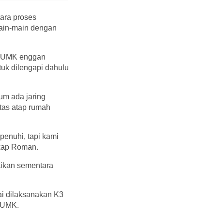
ara proses
main-main dengan
t UMK enggan
uk dilengapi dahulu
um ada jaring
atas atap rumah
penuhi, tapi kami
gkap Roman.
tikan sementara
i dilaksanakan K3
 UMK.