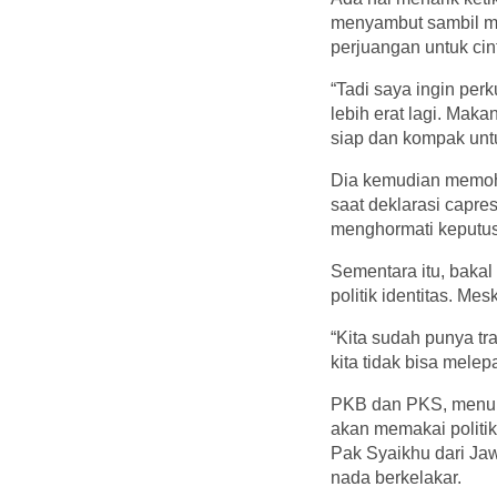
menyambut sambil m
perjuangan untuk cint
“Tadi saya ingin per
lebih erat lagi. Mak
siap dan kompak untuk
Dia kemudian memoho
saat deklarasi capr
menghormati keputus
Sementara itu, bak
politik identitas. M
“Kita sudah punya tr
kita tidak bisa melep
PKB dan PKS, menuru
akan memakai politik 
Pak Syaikhu dari Jaw
nada berkelakar.