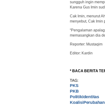
sungguh ingin mempe
Karena Gus Imin suda
Cak Imin, menurut A
menyebut, Cak Imin 
“Pengalaman apalagi
memasangkan dia den
Reporter: Mustaqim
Editor: Kardin
* BACA BERITA TE
TAG:
PKS
PKB
PolitikIdentitas
KoalisiPerubahan