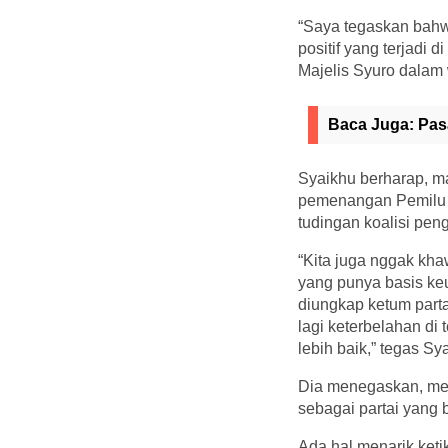
“Saya tegaskan bahwa
positif yang terjadi 
Majelis Syuro dalam 
Baca Juga:
Pas
Syaikhu berharap, m
pemenangan Pemilu 2
tudingan koalisi pe
“Kita juga nggak khaw
yang punya basis keu
diungkap ketum parta
lagi keterbelahan di
lebih baik,” tegas Sy
Dia menegaskan, meny
sebagai partai yang b
Ada hal menarik ket