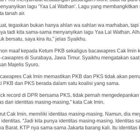
enyanyikan lagu ‘Yaa Lal Wathan’. Lagu yang membangkitkan
a tanah air.
kuat, tegaskan bukan hanya ahlan wa sahlan wa marhaban, tapi i
anya tadi kita sama-sama menyanyikan lagu Yaa Lal Wathan. Al
 bersatu, saya kira itu,” jelas Syaikhu.
n maaf kepada Ketum PKB sekaligus bacawapres Cak Imin ka
es-cawapres di Surabaya, Jawa Timur. Syaikhu mengatakan saat
an Majelis Syuro.
al cawapres Cak Imin memastikan PKB dan PKS tidak akan pe
eski PKB dan PKS berada dalam satu koalisi yang sama.
ack record di DPR bersama PKS, tidak pernah mengedepankan pol
as dari identitas masing-masing,” kata Cak Imin.
t Cak Imin, memiliki identitas masing-masing. Namun, dia mey
identitas. “Jadi kita punya identitas masing-masing. Identitas s
a Barat. KTP nya sama-sama Jakarta barang kali. Itu identitas 