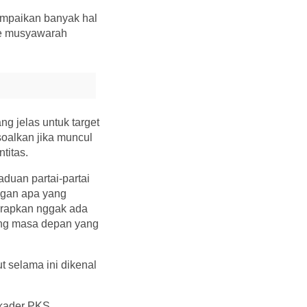
ampaikan banyak hal
n ke musyawarah
 jelas untuk target
oalkan jika muncul
titas.
aduan partai-partai
ngan apa yang
harapkan nggak ada
song masa depan yang
 selama ini dikenal
 kader PKS