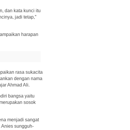
, dan kata kunci itu
inya, jadi tetap,”
nyampaikan harapan
aikan rasa sukacita
tahankan dengan nama
jar Ahmad Ali.
iri bangsa yaitu
n merupakan sosok
rena menjadi sangat
a Anies sungguh-