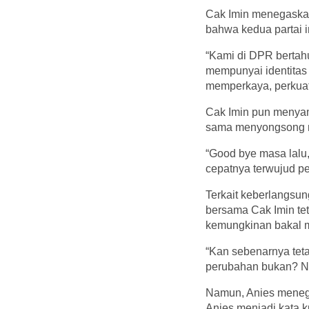
Cak Imin menegaskan
bahwa kedua partai i
“Kami di DPR bertah
mempunyai identitas
memperkaya, perkuat
Cak Imin pun menyam
sama menyongsong 
“Good bye masa lalu
cepatnya terwujud p
Terkait keberlangsun
bersama Cak Imin te
kemungkinan bakal 
“Kan sebenarnya teta
perubahan bukan? Nan
Namun, Anies menega
Anies menjadi kata k