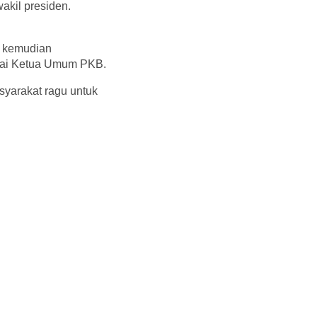
akil presiden.
a kemudian
agai Ketua Umum PKB.
yarakat ragu untuk