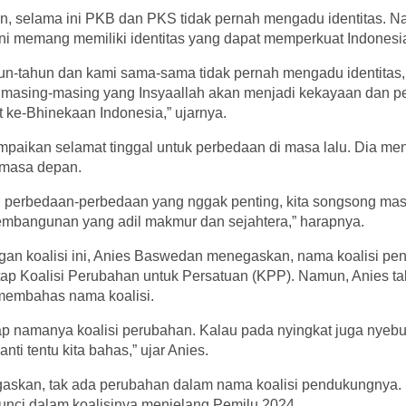
, selama ini PKB dan PKS tidak pernah mengadu identitas. N
ni memang memiliki identitas yang dapat memperkuat Indonesi
un-tahun dan kami sama-sama tidak pernah mengadu identitas, 
 masing-masing yang Insyaallah akan menjadi kekayaan dan pe
 ke-Bhinekaan Indonesia,” ujarnya.
paikan selamat tinggal untuk perbedaan di masa lalu. Dia me
masa depan.
, perbedaan-perbedaan yang nggak penting, kita songsong ma
embangunan yang adil makmur dan sejahtera,” harapnya.
gan koalisi ini, Anies Baswedan menegaskan, nama koalisi pe
tap Koalisi Perubahan untuk Persatuan (KPP). Namun, Anies t
membahas nama koalisi.
p namanya koalisi perubahan. Kalau pada nyingkat juga nyebut
ti tentu kita bahas,” ujar Anies.
skan, tak ada perubahan dalam nama koalisi pendukungnya. 
unci dalam koalisinya menjelang Pemilu 2024.