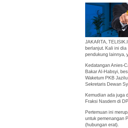
JAKARTA, TELISIK.ID 
berlanjut. Kali ini 
pendukung lainnya, 
Kedatangan Anies-Ca
Bakar Al-Habsyi, bes
Waketum PKB Jazilu
Sekretaris Dewan Sy
Kemudian ada juga d
Fraksi Nasdem di D
Pertemuan ini merup
untuk pemenangan Pe
(hubungan erat).