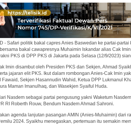
- Safari politik bakal capres Anies Baswedan ke partai-partai k
dia bersama bakal cawapresnya Muhaimin Iskandar alias Cak Imi
yakni PKS di DPP PKS di Jakarta pada Selasa (12/9/2023) sian
k Imin disambut oleh Presiden PKS dan Sekjen, Ahmad Syai
erta jajaran elit PKS. Ikut dalam rombongan Anies-Cak Imin ya
l Fawaid, Sekjen Hasannudin Wahid, Ketua DPP Lukmanul Kha
ura Maman Imanulhaq, dan Wasekjen Syaiful Huda.
ari Nasdem sebagai partai pengusung yakni Waketum Nasdem
PR RI Roberth Rouw, Bendum Nasdem Ahmad Sahroni.
akan agenda lanjutan pasangan AMIN (Anies-Muhaimin) dari r
milu 2024. Syaikhu menegaskan, pertemuan itu semakin memi