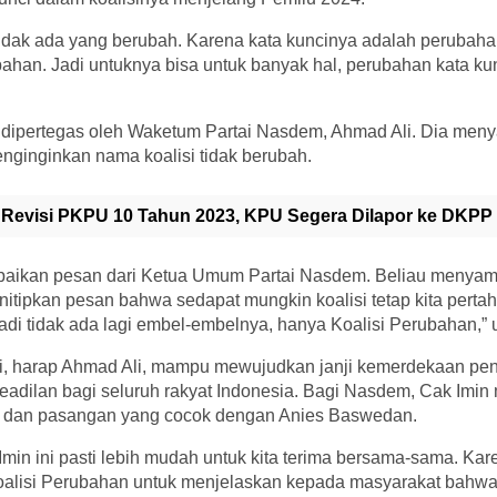
 tidak ada yang berubah. Karena kata kuncinya adalah perubahan
bahan. Jadi untuknya bisa untuk banyak hal, perubahan kata kunc
i dipertegas oleh Waketum Partai Nasdem, Ahmad Ali. Dia me
nginginkan nama koalisi tidak berubah.
 Revisi PKPU 10 Tahun 2023, KPU Segera Dilapor ke DKPP
aikan pesan dari Ketua Umum Partai Nasdem. Beliau menyamp
enitipkan pesan bahwa sedapat mungkin koalisi tetap kita per
adi tidak ada lagi embel-embelnya, hanya Koalisi Perubahan,” u
ni, harap Ahmad Ali, mampu mewujudkan janji kemerdekaan pend
eadilan bagi seluruh rakyat Indonesia. Bagi Nasdem, Cak Imi
a dan pasangan yang cocok dengan Anies Baswedan.
min ini pasti lebih mudah untuk kita terima bersama-sama. Ka
Koalisi Perubahan untuk menjelaskan kepada masyarakat bahw