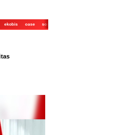
ekobis
oase
sosok
cerita
derita
wisata
kuliner
itas