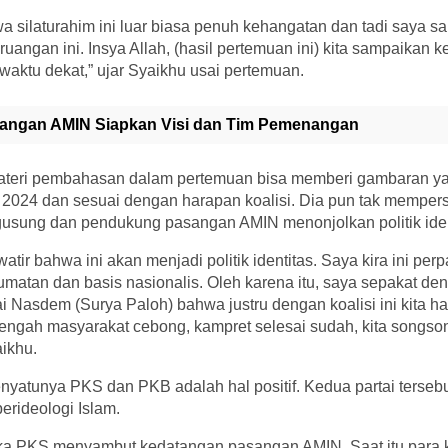
 silaturahim ini luar biasa penuh kehangatan dan tadi saya s
di ruangan ini. Insya Allah, (hasil pertemuan ini) kita sampaika
waktu dekat,” ujar Syaikhu usai pertemuan.
angan AMIN Siapkan Visi dan Tim Pemenangan
ateri pembahasan dalam pertemuan bisa memberi gambaran yang
024 dan sesuai dengan harapan koalisi. Dia pun tak mempers
ngusung dan pendukung pasangan AMIN menonjolkan politik iden
atir bahwa ini akan menjadi politik identitas. Saya kira ini perp
matan dan basis nasionalis. Oleh karena itu, saya sepakat de
i Nasdem (Surya Paloh) bahwa justru dengan koalisi ini kita 
 tengah masyarakat cebong, kampret selesai sudah, kita song
aikhu.
atunya PKS dan PKB adalah hal positif. Kedua partai tersebut
erideologi Islam.
ika PKS menyambut kedatangan pasangan AMIN. Saat itu para