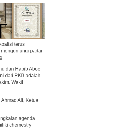
oalisi terus
n mengunjungi partai
g.
khu dan Habib Aboe
kni dari PKB adalah
kim, Wakil
 Ahmad Ali, Ketua
angkaian agenda
liki chemestry