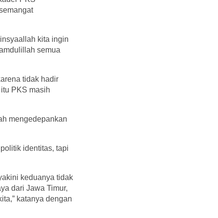
 semangat
nsyaallah kita ingin
hamdulillah semua
rena tidak hadir
 itu PKS masih
rnah mengedepankan
itik identitas, tapi
akini keduanya tidak
aya dari Jawa Timur,
kita,” katanya dengan