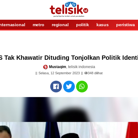
internasional
metro
regional
politik
kasus
peristiwa
 Tak Khawatir Dituding Tonjolkan Politik Ident
Mustaqim
, telisik indonesia
Selasa, 12 September 2023
348
dilihat