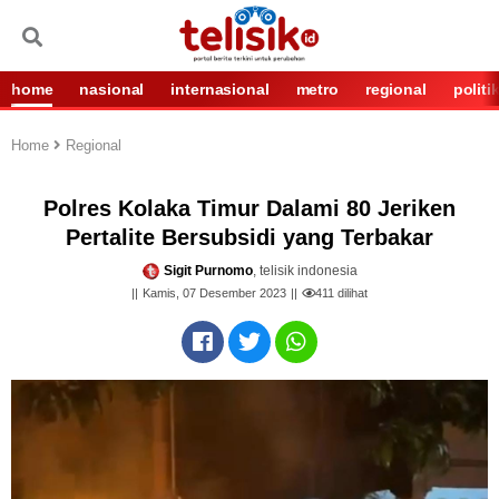
home
nasional
internasional
metro
regional
politi
Home
Regional
Polres Kolaka Timur Dalami 80 Jeriken
Pertalite Bersubsidi yang Terbakar
Sigit Purnomo
, telisik indonesia
Kamis, 07 Desember 2023
411
dilihat