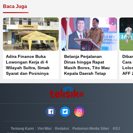
Baca Juga
Adira Finance Buka
Belanja Perjalanan
Diban
Lowongan Kerja di 4
Dinas hingga Rapat
Cara
Wilayah Sultra, Simak
Masih Boros, Tito Mau
Lolos
Syarat dan Posisinya
Kepala Daerah Tetap
AFF 
Lanjutkan Efisiensi
Anggaran di 2027
|
|
|
|
|
Tentang Kami
Visi Misi
Redaksi
Pedoman Media Siber
KEJ