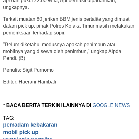
api dan pukul 22.00 Wita, Api berhasil dipadamkan,"
ungkapnya.
Terkait muatan 80 jeriken BBM jenis pertalite yang dimuat
dalam pick up, pihak Polres Kolaka Timur masih melakukan
pemeriksaan terhadap sopir.
"Belum diketahui modusnya apakah penimbun atau
mobilnya yang disewa oleh penimbun," ungkap Aipda
Pendi. (B)
Penulis: Sigit Purnomo
Editor: Haerani Hambali
* BACA BERITA TERKINI LAINNYA DI
GOOGLE NEWS
TAG:
pemadam kebakaran
mobil pick up