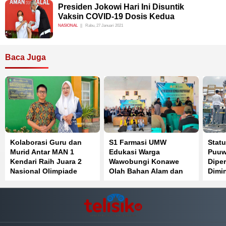
Presiden Jokowi Hari Ini Disuntik
Vaksin COVID-19 Dosis Kedua
NASIONAL
Rabu, 27 Januari 2021
Baca Juga
Kolaborasi Guru dan
S1 Farmasi UMW
Statu
Murid Antar MAN 1
Edukasi Warga
Puuw
Kendari Raih Juara 2
Wawobungi Konawe
Diper
Nasional Olimpiade
Olah Bahan Alam dan
Dimi
Bahasa Inggris
Perkuat Kemandirian
Ada 
Kesehatan Desa