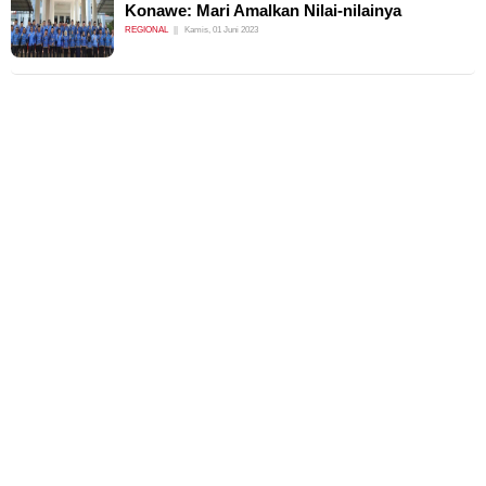
Konawe: Mari Amalkan Nilai-nilainya
REGIONAL
Kamis, 01 Juni 2023