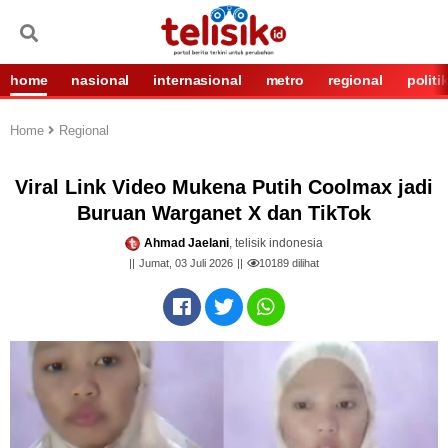
home
nasional
internasional
metro
regional
politi
Home
Regional
Viral Link Video Mukena Putih Coolmax jadi
Buruan Warganet X dan TikTok
Ahmad Jaelani
, telisik indonesia
Jumat, 03 Juli 2026
10189
dilihat