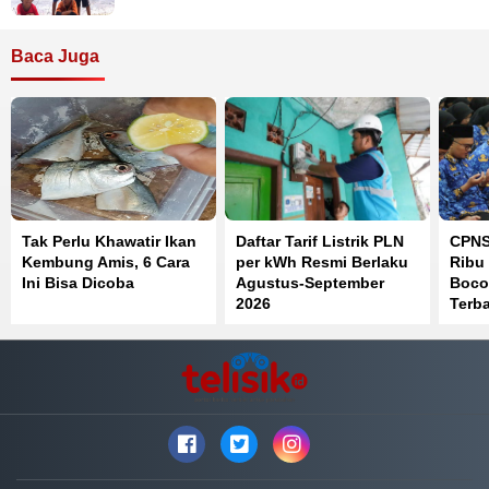
Baca Juga
Tak Perlu Khawatir Ikan
Daftar Tarif Listrik PLN
CPNS
Kembung Amis, 6 Cara
per kWh Resmi Berlaku
Ribu 
Ini Bisa Dicoba
Agustus-September
Boco
2026
Terb
SKD