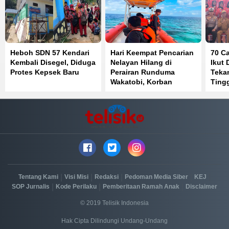
Heboh SDN 57 Kendari
Hari Keempat Pencarian
70 C
Kembali Disegel, Diduga
Nelayan Hilang di
Ikut 
Protes Kepsek Baru
Perairan Runduma
Teka
Wakatobi, Korban
Tingg
Belum Ditemukan
dan 
|
|
|
|
|
Tentang Kami
Visi Misi
Redaksi
Pedoman Media Siber
KEJ
|
|
|
SOP Jurnalis
Kode Perilaku
Pemberitaan Ramah Anak
Disclaimer
© 2019 Telisik Indonesia
Hak Cipta Dilindungi Undang-Undang