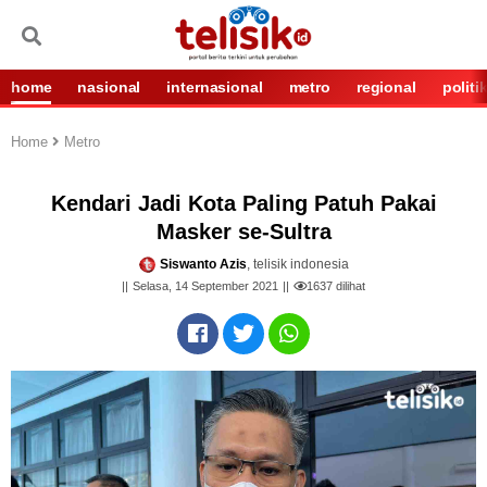
home
nasional
internasional
metro
regional
politi
Home
Metro
Kendari Jadi Kota Paling Patuh Pakai
Masker se-Sultra
Siswanto Azis
, telisik indonesia
Selasa, 14 September 2021
1637
dilihat